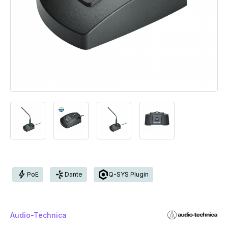
bolt
PoE
Dante
Q-SYS Plugin
Audio-Technica