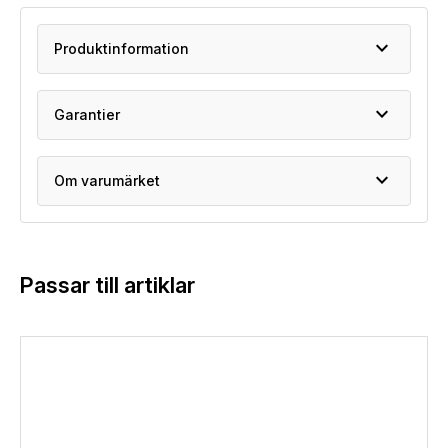
expand_more
Produktinformation
expand_more
Garantier
expand_more
Om varumärket
Passar till artiklar