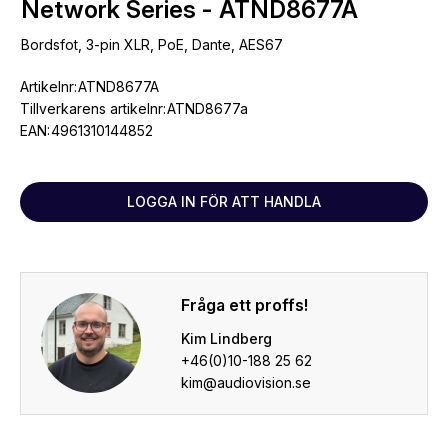
Network Series - ATND8677A
Bordsfot, 3-pin XLR, PoE, Dante, AES67
Artikelnr:
ATND8677A
Tillverkarens artikelnr:
ATND8677a
EAN:
4961310144852
LOGGA IN FÖR ATT HANDLA
Fråga ett proffs!
Kim Lindberg
+46(0)10-188 25 62
kim@audiovision.se