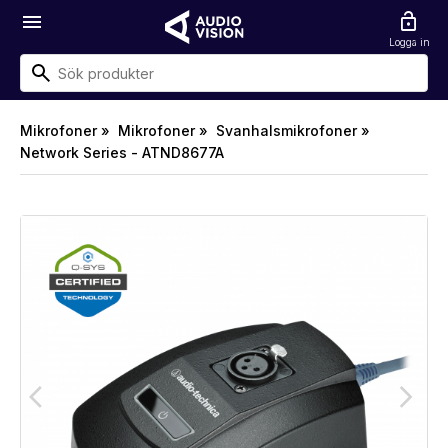
menu
lock_open
Logga in
Mikrofoner »
Mikrofoner »
Svanhalsmikrofoner »
Network Series - ATND8677A
arrow_back_ios
arrow_forward_ios