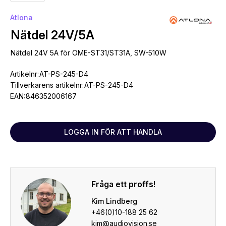
Atlona
Nätdel 24V/5A
Nätdel 24V 5A för OME-ST31/ST31A, SW-510W
Artikelnr:
AT-PS-245-D4
Tillverkarens artikelnr:
AT-PS-245-D4
EAN:
846352006167
LOGGA IN FÖR ATT HANDLA
Fråga ett proffs!
Kim Lindberg
+46(0)10-188 25 62
kim@audiovision.se