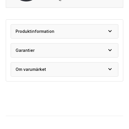
expand_more
Produktinformation
expand_more
Garantier
expand_more
Om varumärket