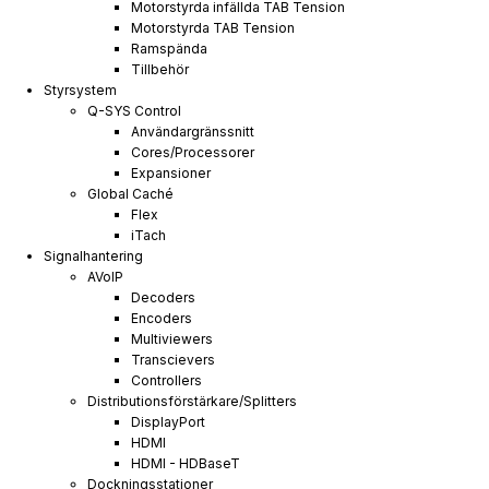
Motorstyrda infällda TAB Tension
Motorstyrda TAB Tension
Ramspända
Tillbehör
Styrsystem
Q-SYS Control
Användargränssnitt
Cores/Processorer
Expansioner
Global Caché
Flex
iTach
Signalhantering
AVoIP
Decoders
Encoders
Multiviewers
Transcievers
Controllers
Distributionsförstärkare/Splitters
DisplayPort
HDMI
HDMI - HDBaseT
Dockningsstationer