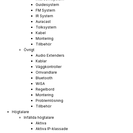
Guidesystem
FM System
IR System
Auracast
Tolksystem
Kabel
Montering
Tillbehör
Övrigt
Audio Extenders
Kablar
Väggkontroller
Omvandlare
Bluetooth
WiSA
Regelbord
Montering
Problemlösning
Tillbehör
Högtalare
Infällda högtalare
Aktiva
Aktiva IP-klassade