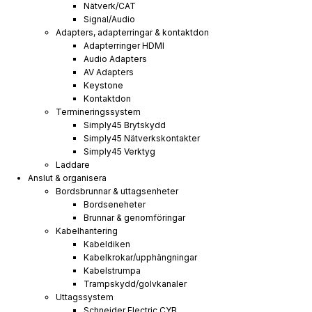
Nätverk/CAT
Signal/Audio
Adapters, adapterringar & kontaktdon
Adapterringer HDMI
Audio Adapters
AV Adapters
Keystone
Kontaktdon
Termineringssystem
Simply45 Brytskydd
Simply45 Nätverkskontakter
Simply45 Verktyg
Laddare
Anslut & organisera
Bordsbrunnar & uttagsenheter
Bordseneheter
Brunnar & genomföringar
Kabelhantering
Kabeldiken
Kabelkrokar/upphängningar
Kabelstrumpa
Trampskydd/golvkanaler
Uttagssystem
Schneider Electric CYB