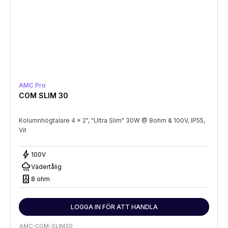
AMC Pro
COM SLIM 30
Kolumnhögtalare 4 x 2", "Ultra Slim" 30W @ 8ohm & 100V, IP55,
Vit
bolt
100V
rainy
Vädertålig
speaker
8 ohm
LOGGA IN FÖR ATT HANDLA
AMC-COM-SLIM30