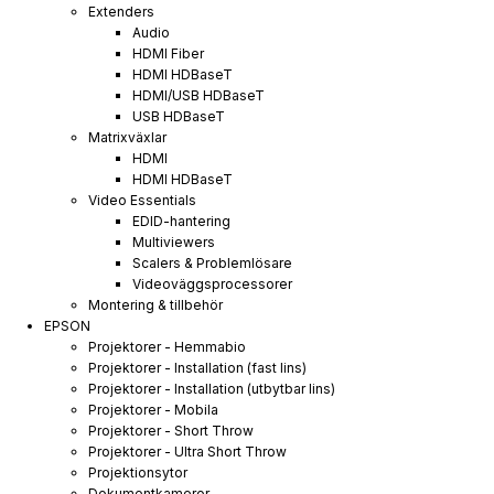
Extenders
Audio
HDMI Fiber
HDMI HDBaseT
HDMI/USB HDBaseT
USB HDBaseT
Matrixväxlar
HDMI
HDMI HDBaseT
Video Essentials
EDID-hantering
Multiviewers
Scalers & Problemlösare
Videoväggsprocessorer
Montering & tillbehör
EPSON
Projektorer - Hemmabio
Projektorer - Installation (fast lins)
Projektorer - Installation (utbytbar lins)
Projektorer - Mobila
Projektorer - Short Throw
Projektorer - Ultra Short Throw
Projektionsytor
Dokumentkameror