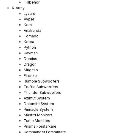
Tillbehör
K-Array
Lyzard
Vyper
Koral
Anakonda
Tornado
Kobra
Python
Kayman
Domino
Dragon
Mugello
Firenze
Rumble Subwoofers
Truffle Subwoofers
Thunder Subwoofers
Azimut System
Dolomite System
Pinnacle System
Mastiff Monitors
Turtle Monitors
Prisma Förstärkare
Kommander Förstärkare