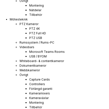
Övrigt
Montering
Nätdelar
Tillbehör
Mötesteknik
PTZ Kameror
PTZ 4K
PTZ Full HD
PTZ USB
Rumssystem / Rums-PC
Videobars
Microsoft Teams Rooms
USB / BYOM
Whiteboard- & contentkameror
Dokumentkameror
Webbkameror
Övrigt
Capture Cards
Controllers
Förlängd garanti
Kameramixers
Kameraväxlar
Montering
Tillbehör