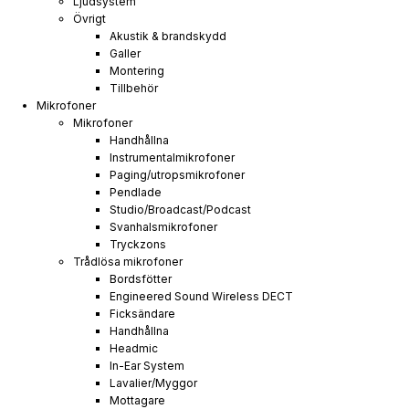
Ljudsystem
Övrigt
Akustik & brandskydd
Galler
Montering
Tillbehör
Mikrofoner
Mikrofoner
Handhållna
Instrumentalmikrofoner
Paging/utropsmikrofoner
Pendlade
Studio/Broadcast/Podcast
Svanhalsmikrofoner
Tryckzons
Trådlösa mikrofoner
Bordsfötter
Engineered Sound Wireless DECT
Ficksändare
Handhållna
Headmic
In-Ear System
Lavalier/Myggor
Mottagare