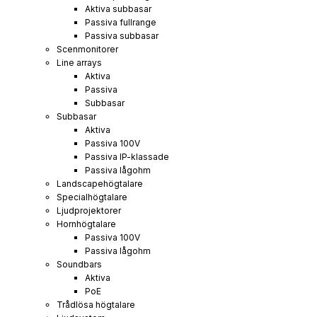
Aktiva subbasar
Passiva fullrange
Passiva subbasar
Scenmonitorer
Line arrays
Aktiva
Passiva
Subbasar
Subbasar
Aktiva
Passiva 100V
Passiva IP-klassade
Passiva lågohm
Landscapehögtalare
Specialhögtalare
Ljudprojektorer
Hornhögtalare
Passiva 100V
Passiva lågohm
Soundbars
Aktiva
PoE
Trådlösa högtalare