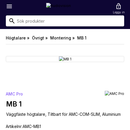
menu
lock_open
Logga in
Högtalare »
Övrigt »
Montering »
MB 1
AMC Pro
MB 1
Väggfäste högtalare, Tiltbart för AMC-COM-SLIM, Aluminium
Artikelnr:
AMC-MB1