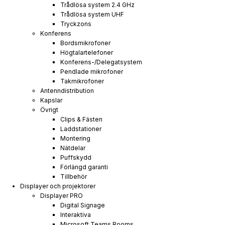
Trådlösa system 2.4 GHz
Trådlösa system UHF
Tryckzons
Konferens
Bordsmikrofoner
Högtalartelefoner
Konferens-/Delegatsystem
Pendlade mikrofoner
Takmikrofoner
Antenndistribution
Kapslar
Övrigt
Clips & Fästen
Laddstationer
Montering
Nätdelar
Puffskydd
Förlängd garanti
Tillbehör
Displayer och projektorer
Displayer PRO
Digital Signage
Interaktiva
Microsoft Teams Rooms