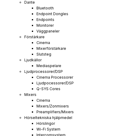
Dante
Bluetooth
Endpoint Dongles
Endpoints
Monitorer
Väggpaneler
Förstärkare
Cinema
Mixerförstärkare
Slutsteg
Ljudkällor
Mediaspelare
Ljudprocessorer/DSP
Cinema Processorer
Ljudpocessorer/DSP
Q-SYS Cores
Mixers
Cinema
Mixers/Zonmixers
Preamplifiers/Mixers
Hörseltekniska hjälpmedel
Hörslingor
Wi-Fi System
Intercomsystem