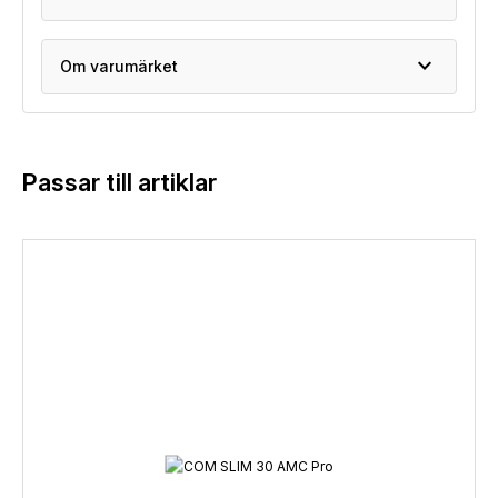
expand_more
Om varumärket
Passar till artiklar