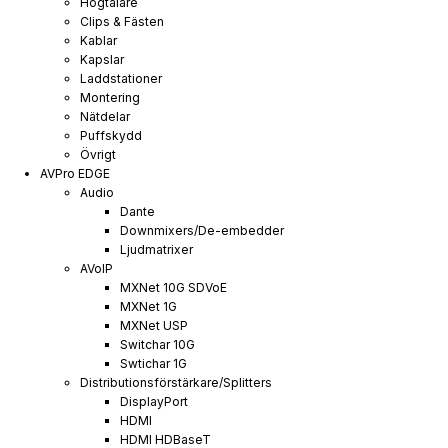
Högtalare
Clips & Fästen
Kablar
Kapslar
Laddstationer
Montering
Nätdelar
Puffskydd
Övrigt
AVPro EDGE
Audio
Dante
Downmixers/De-embedder
Ljudmatrixer
AVoIP
MXNet 10G SDVoE
MXNet 1G
MXNet USP
Switchar 10G
Swtichar 1G
Distributionsförstärkare/Splitters
DisplayPort
HDMI
HDMI HDBaseT