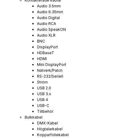
Kontakterade kablar
Audio 3.5mm
Audio 6.35mm
Audio Digital
Audio RCA
Audio SpeakON
Audio XLR
BNC
DisplayPort
HDBaseT
HDMI
Mini DisplayPort
Nätverk/Patch
RS-232/Seriell
Ström
USB 2.0
USB 3.x
USB 4
USB-C
Tillbehör
Bulkkabel
DMX-Kabel
Högtalarkabel
Kopparfoliekabel