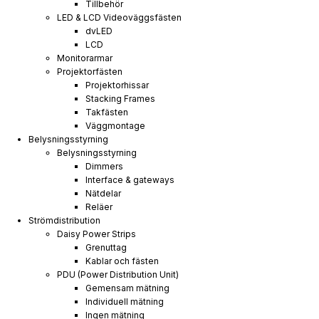
Tillbehör
LED & LCD Videoväggsfästen
dvLED
LCD
Monitorarmar
Projektorfästen
Projektorhissar
Stacking Frames
Takfästen
Väggmontage
Belysningsstyrning
Belysningsstyrning
Dimmers
Interface & gateways
Nätdelar
Reläer
Strömdistribution
Daisy Power Strips
Grenuttag
Kablar och fästen
PDU (Power Distribution Unit)
Gemensam mätning
Individuell mätning
Ingen mätning