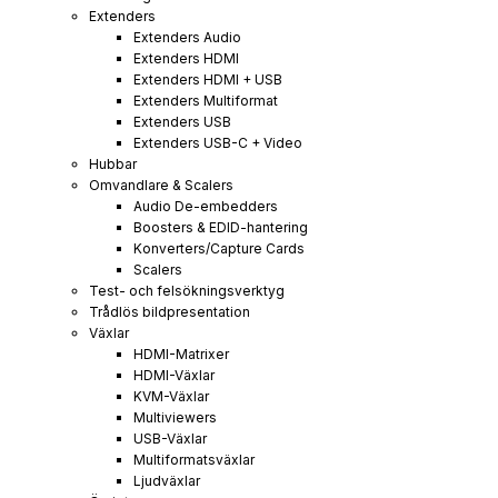
Extenders
Extenders Audio
Extenders HDMI
Extenders HDMI + USB
Extenders Multiformat
Extenders USB
Extenders USB-C + Video
Hubbar
Omvandlare & Scalers
Audio De-embedders
Boosters & EDID-hantering
Konverters/Capture Cards
Scalers
Test- och felsökningsverktyg
Trådlös bildpresentation
Växlar
HDMI-Matrixer
HDMI-Växlar
KVM-Växlar
Multiviewers
USB-Växlar
Multiformatsväxlar
Ljudväxlar