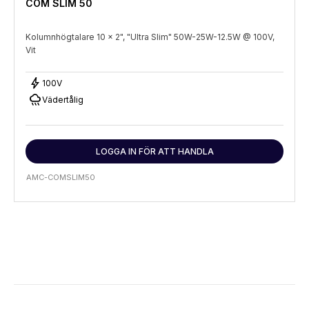
COM SLIM 50
Kolumnhögtalare 10 x 2", "Ultra Slim" 50W-25W-12.5W @ 100V,
Vit
bolt
100V
rainy
Vädertålig
LOGGA IN FÖR ATT HANDLA
AMC-COMSLIM50