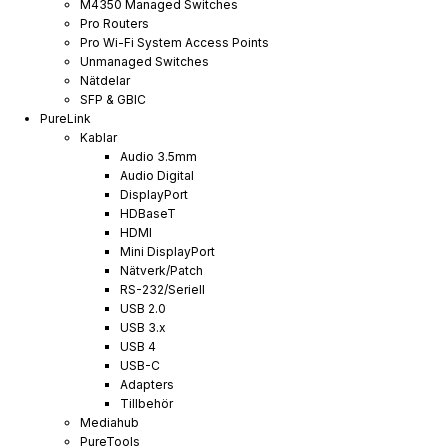
M4350 Managed Switches
Pro Routers
Pro Wi-Fi System Access Points
Unmanaged Switches
Nätdelar
SFP & GBIC
PureLink
Kablar
Audio 3.5mm
Audio Digital
DisplayPort
HDBaseT
HDMI
Mini DisplayPort
Nätverk/Patch
RS-232/Seriell
USB 2.0
USB 3.x
USB 4
USB-C
Adapters
Tillbehör
Mediahub
PureTools