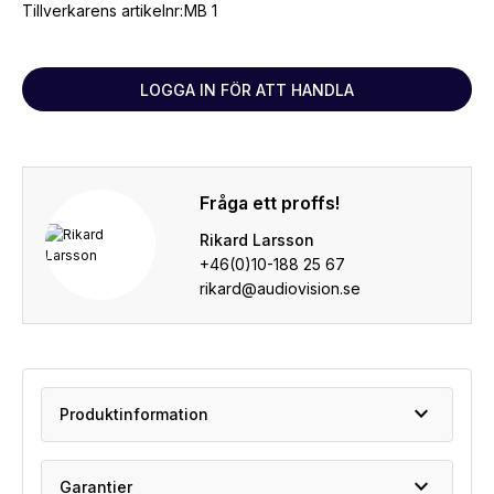
Tillverkarens artikelnr:
MB 1
LOGGA IN FÖR ATT HANDLA
Fråga ett proffs!
Rikard Larsson
+46(0)10-188 25 67
rikard@audiovision.se
expand_more
Produktinformation
expand_more
Garantier