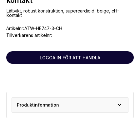
kontakt
Lättvikt, robust konstruktion, supercardioid, beige, cH-
kontakt
Artikelnr:
ATW-HE747-3-CH
Tillverkarens artikelnr:
LOGGA IN FÖR ATT HANDLA
expand_more
Produktinformation