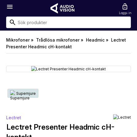
menu
lock_open
Logga in
Mikrofoner »
Trådlösa mikrofoner »
Headmic »
Lectret
Presenter Headmic cH-kontakt
Supernjure
Lectret
Lectret Presenter Headmic cH-