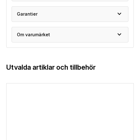
expand_more
Garantier
expand_more
Om varumärket
Utvalda artiklar och tillbehör