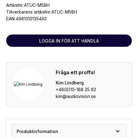
Artikelnr:
ATUC-M58H
Tillverkarens artikelnr:
ATUC-M58H
EAN:
4961310135492
LOGGA IN FÖR ATT HANDLA
Fråga ett proffs!
Kim Lindberg
+46(0)10-188 25 62
kim@audiovision.se
expand_more
Produktinformation