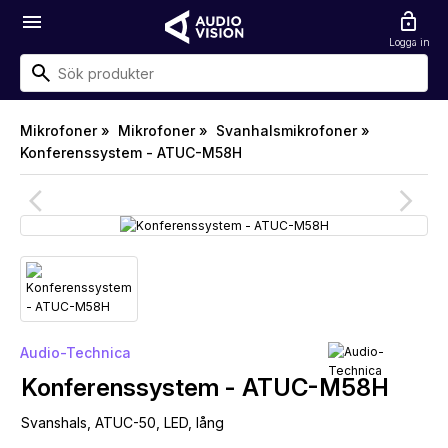
menu
lock_open
Logga in
Mikrofoner »
Mikrofoner »
Svanhalsmikrofoner »
Konferenssystem - ATUC-M58H
arrow_back_ios
arrow_forward_ios
Audio-Technica
Konferenssystem - ATUC-M58H
Svanshals, ATUC-50, LED, lång