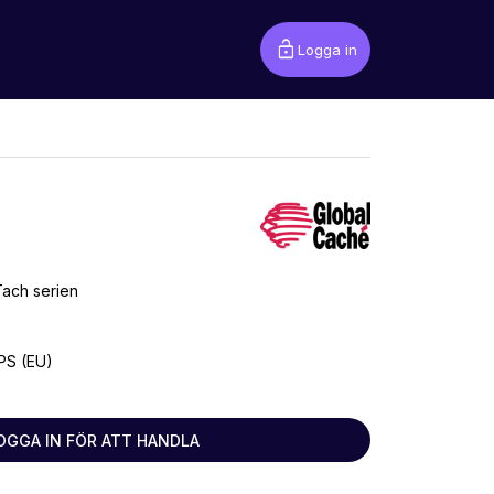
lock_open
Logga in
iTach serien
PS (EU)
OGGA IN FÖR ATT HANDLA