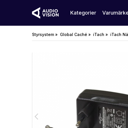
Kategorier
Varumärk
Styrsystem »
Global Caché »
iTach »
iTach Nä
arrow_back_ios