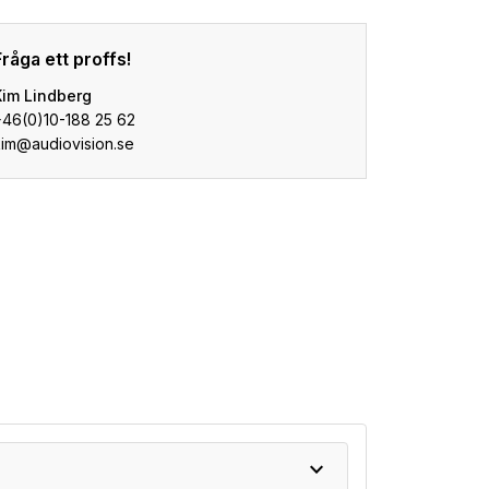
Fråga ett proffs!
Kim Lindberg
+46(0)10-188 25 62
kim@audiovision.se
expand_more