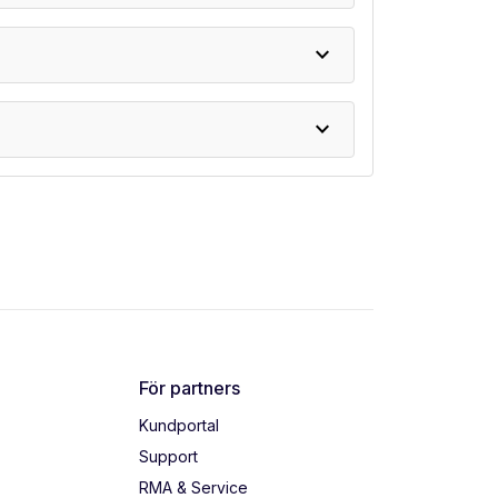
expand_more
expand_more
För partners
Kundportal
Support
RMA & Service