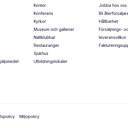
Kontor
Jobba hos oss
Konferens
Bli återförsäljar
Kyrkor
Hållbarhet
Museum och gallerier
Försäljnings- o
Nattklubbar
leveransvillkor
Restauranger
Faktureringsupp
Sjukhus
hjälpmedel
Utbildningslokaler
etspolicy
Miljöpolicy