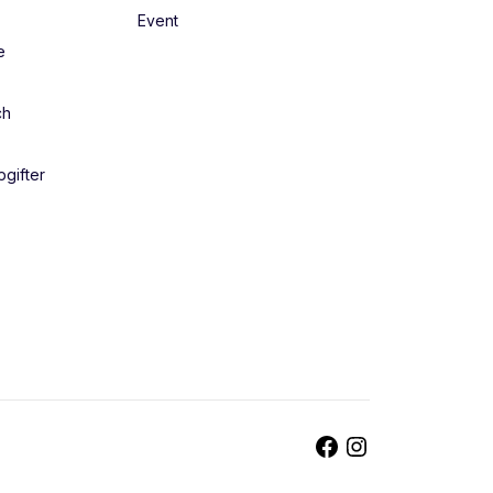
Event
e
ch
gifter