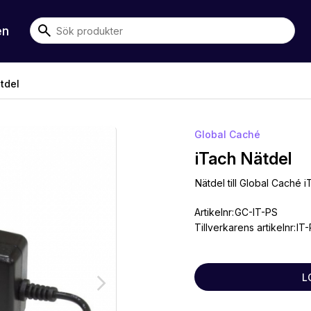
en
tdel
Global Caché
iTach Nätdel
Nätdel till Global Caché 
Artikelnr:
GC-IT-PS
Tillverkarens artikelnr:
IT-
L
arrow_forward_ios