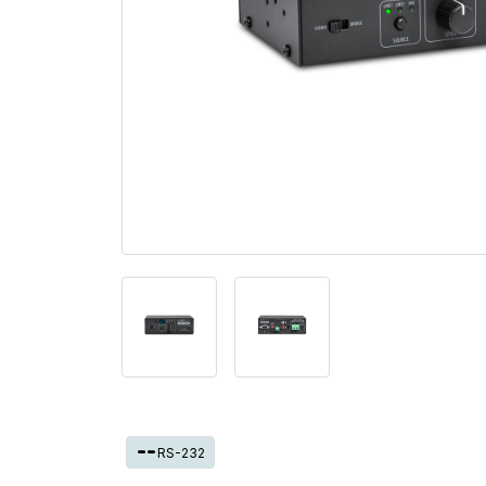
unknown_med
RS-232