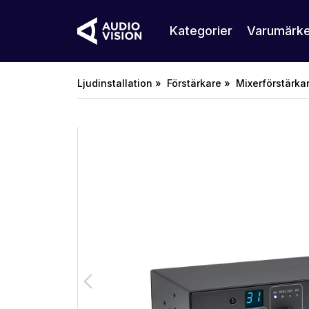
Kategorier
Varumärk
Ljudinstallation »
Förstärkare »
Mixerförstärka
arrow_back_ios