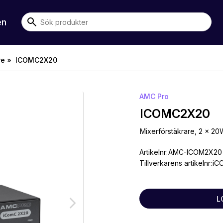
en
re »
ICOMC2X20
AMC Pro
ICOMC2X20
Mixerförstäkrare, 2 x 2
Artikelnr:
AMC-ICOM2X20
Tillverkarens artikelnr:
iC
L
arrow_forward_ios