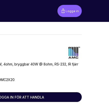
lock_open
Logga in
0W, 4ohm, bryggbar 40W @ 8ohm, RS-232, IR fjärr
OMC2X20
OGGA IN FÖR ATT HANDLA