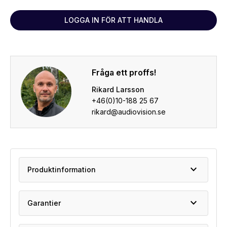
LOGGA IN FÖR ATT HANDLA
Fråga ett proffs!
Rikard Larsson
+46(0)10-188 25 67
rikard@audiovision.se
expand_more
Produktinformation
expand_more
Garantier