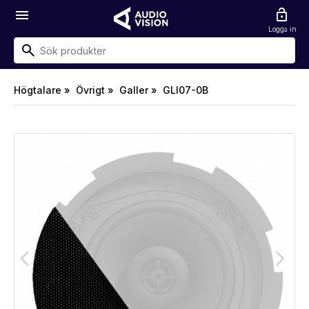
menu
lock_open
Logga in
Högtalare »
Övrigt »
Galler »
GLI07-0B
arrow_back_ios
arrow_forward_ios