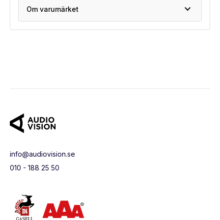
expand_more
Om varumärket
info@audiovision.se
010 - 188 25 50