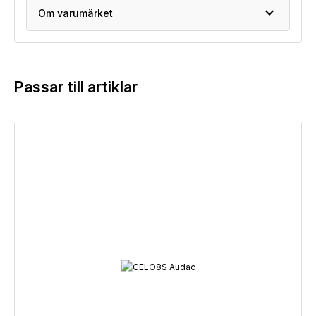
expand_more
Om varumärket
Passar till artiklar