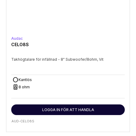
Audac
CELO8S
Takhögtalare för infällnad - 8" Subwoofer/8ohm, Vit
circle
Kantlös
speaker
8 ohm
LOGGA IN FÖR ATT HANDLA
AUD-CELO8S