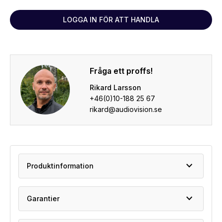
LOGGA IN FÖR ATT HANDLA
Fråga ett proffs!
Rikard Larsson
+46(0)10-188 25 67
rikard@audiovision.se
expand_more
Produktinformation
expand_more
Garantier