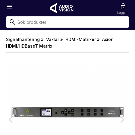
menu
lock_open
Logga in
Signalhantering »
Växlar »
HDMI-Matrixer »
Axion
HDMI/HDBaseT Matrix
arrow_back_ios
arrow_forward_ios