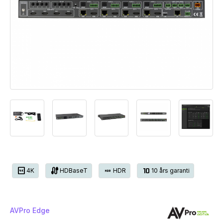
4K
cable
hdr_on
timer_10
4K
HDBaseT
HDR
10 års garanti
AVPro Edge