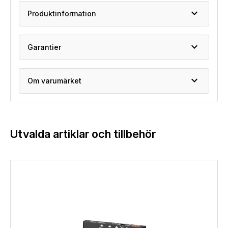
expand_more
Produktinformation
expand_more
Garantier
expand_more
Om varumärket
Utvalda artiklar och tillbehör