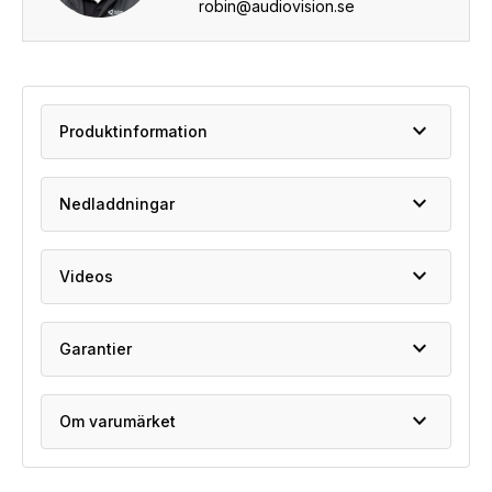
robin@audiovision.se
expand_more
Produktinformation
expand_more
Nedladdningar
expand_more
Videos
expand_more
Garantier
expand_more
Om varumärket