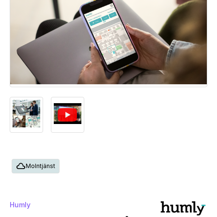
cloud
Molntjänst
Humly