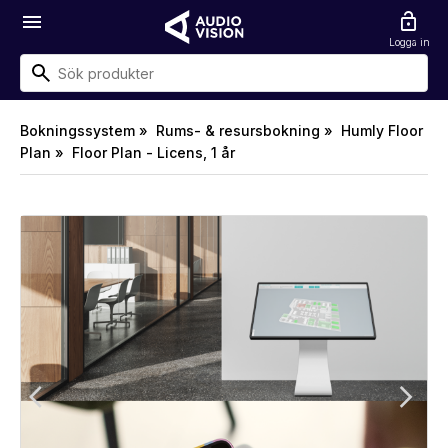
menu
lock_open
Logga in
Bokningssystem »
Rums- & resursbokning »
Humly Floor
Plan »
Floor Plan - Licens, 1 år
arrow_back_ios
arrow_forward_ios