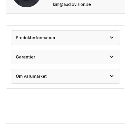
kim@audiovision.se
expand_more
Produktinformation
expand_more
Garantier
expand_more
Om varumärket