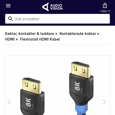
menu
lock_open
Logga in
Kablar, kontakter & laddare »
Kontakterade kablar »
HDMI »
FlexInstall HDMI Kabel
arrow_back_ios
arrow_forward_ios