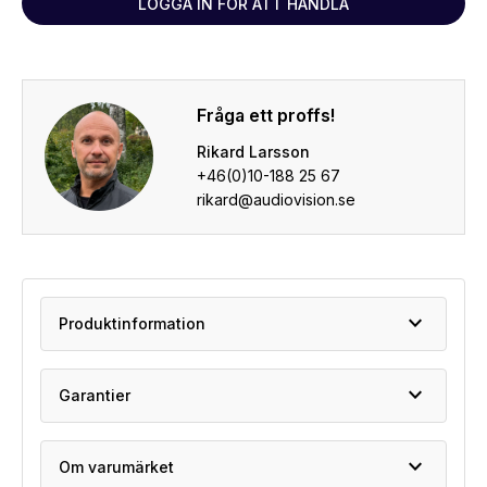
LOGGA IN FÖR ATT HANDLA
Fråga ett proffs!
Rikard Larsson
+46(0)10-188 25 67
rikard@audiovision.se
expand_more
Produktinformation
expand_more
Garantier
expand_more
Om varumärket