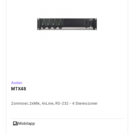
Audac
MTX48
Zonmixer, 2xMik, 4xLine, RS-232 - 4 Stereozoner
devices
Mobilapp