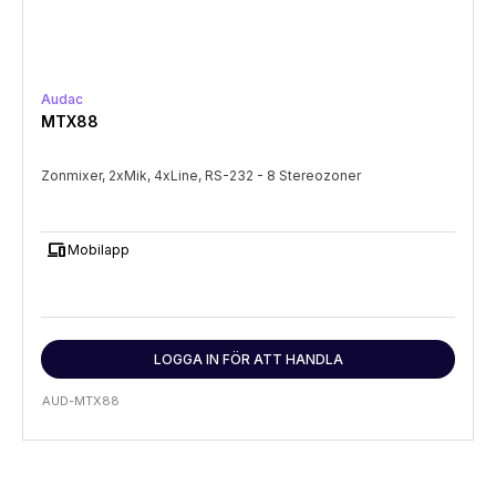
Audac
MTX88
Zonmixer, 2xMik, 4xLine, RS-232 - 8 Stereozoner
devices
Mobilapp
LOGGA IN FÖR ATT HANDLA
AUD-MTX88