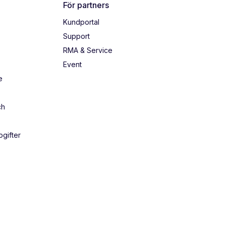
För partners
Kundportal
Support
RMA & Service
Event
e
ch
gifter