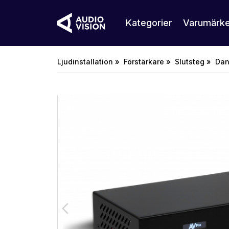
Kategorier
Varumärk
Ljudinstallation »
Förstärkare »
Slutsteg »
Dant
arrow_back_ios