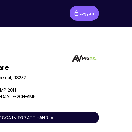
lock_open
Logga in
are
ne out, RS232
AMP-2CH
-DANTE-2CH-AMP
OGGA IN FÖR ATT HANDLA