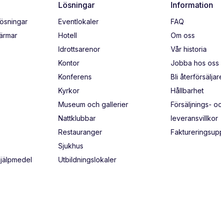
Lösningar
Information
lösningar
Eventlokaler
FAQ
kärmar
Hotell
Om oss
Idrottsarenor
Vår historia
Kontor
Jobba hos oss
Konferens
Bli återförsäljar
Kyrkor
Hållbarhet
Museum och gallerier
Försäljnings- o
Nattklubbar
leveransvillkor
Restauranger
Faktureringsupp
Sjukhus
hjälpmedel
Utbildningslokaler