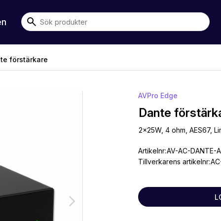
en
e förstärkare
AVPro Edge
Dante förstärk
2x25W, 4 ohm, AES67, Li
Artikelnr:
AV-AC-DANTE-
Tillverkarens artikelnr:
AC
L
arrow_forward_ios