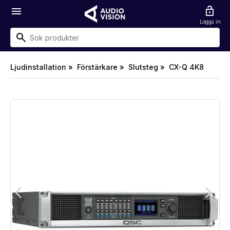
menu
lock_open
Logga in
Ljudinstallation »
Förstärkare »
Slutsteg »
CX-Q 4K8
arrow_back_ios
arrow_forward_ios