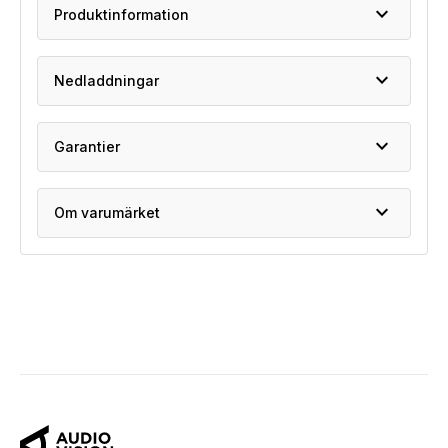
expand_more
Produktinformation
expand_more
Nedladdningar
expand_more
Garantier
expand_more
Om varumärket