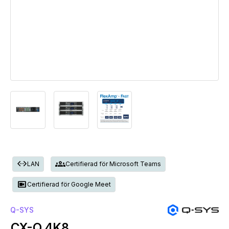
settings_ethernet
groups
LAN
Certifierad för Microsoft Teams
hangout_video
Certifierad för Google Meet
Q-SYS
CX-Q 4K8