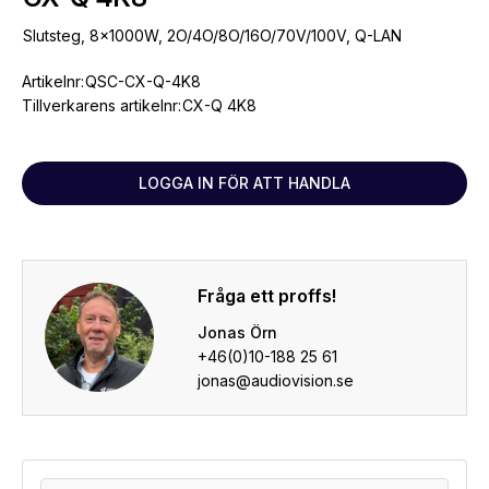
Slutsteg, 8x1000W, 2O/4O/8O/16O/70V/100V, Q-LAN
Artikelnr:
QSC-CX-Q-4K8
Tillverkarens artikelnr:
CX-Q 4K8
LOGGA IN FÖR ATT HANDLA
Fråga ett proffs!
Jonas Örn
+46(0)10-188 25 61
jonas@audiovision.se