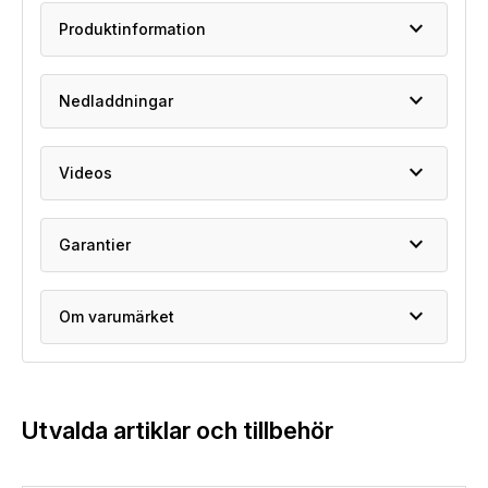
expand_more
Produktinformation
expand_more
Nedladdningar
expand_more
Videos
expand_more
Garantier
expand_more
Om varumärket
Utvalda artiklar och tillbehör