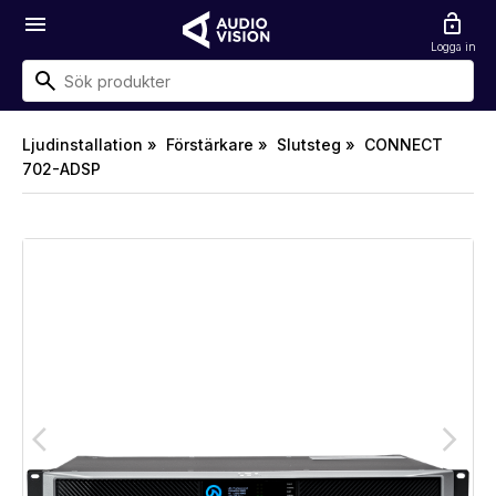
menu
lock_open
Logga in
Ljudinstallation »
Förstärkare »
Slutsteg »
CONNECT
702-ADSP
arrow_back_ios
arrow_forward_ios