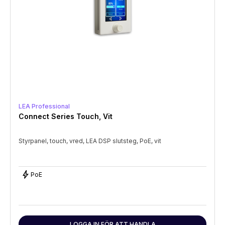
LEA Professional
Connect Series Touch, Vit
Styrpanel, touch, vred, LEA DSP slutsteg, PoE, vit
bolt
PoE
LOGGA IN FÖR ATT HANDLA