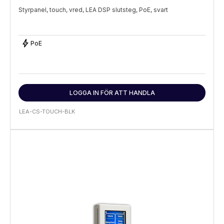
Styrpanel, touch, vred, LEA DSP slutsteg, PoE, svart
bolt
PoE
LOGGA IN FÖR ATT HANDLA
LEA-CS-TOUCH-BLK