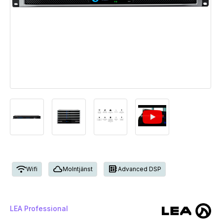
Wifi
cloud
developer_board
Wifi
Molntjänst
Advanced DSP
LEA Professional