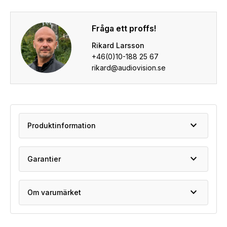
Fråga ett proffs!
Rikard Larsson
+46(0)10-188 25 67
rikard@audiovision.se
expand_more
Produktinformation
expand_more
Garantier
expand_more
Om varumärket