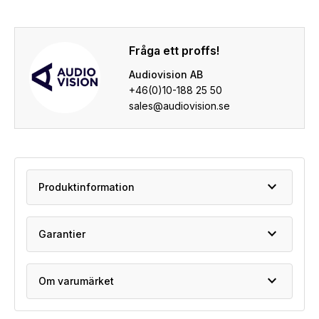
Fråga ett proffs!
Audiovision AB
+46(0)10-188 25 50
sales@audiovision.se
expand_more
Produktinformation
expand_more
Garantier
expand_more
Om varumärket