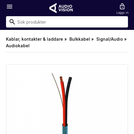
menu
lock_open
Logga in
Kablar, kontakter & laddare »
Bulkkabel »
Signal/Audio »
Audiokabel