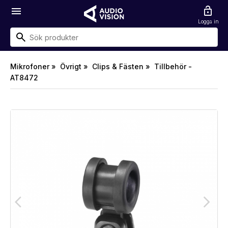
menu
lock_open
Logga in
Mikrofoner »
Övrigt »
Clips & Fästen »
Tillbehör -
AT8472
arrow_back_ios
arrow_forward_ios