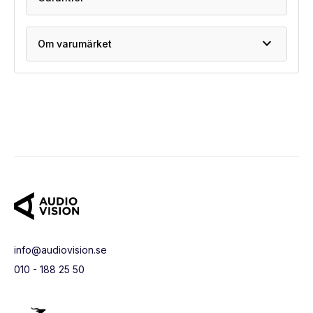
expand_more
Om varumärket
info@audiovision.se
010 - 188 25 50