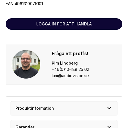
EAN:
4961310075101
LOGGA IN FÖR ATT HANDLA
Fråga ett proffs!
Kim Lindberg
+46(0)10-188 25 62
kim@audiovision.se
expand_more
Produktinformation
expand_more
Garantier