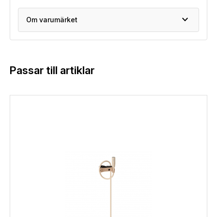
expand_more
Om varumärket
Passar till artiklar