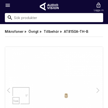
menu
lock_open
Logga in
Mikrofoner »
Övrigt »
Tillbehör »
AT8150A-TH-B
arrow_back_ios
arrow_forward_ios