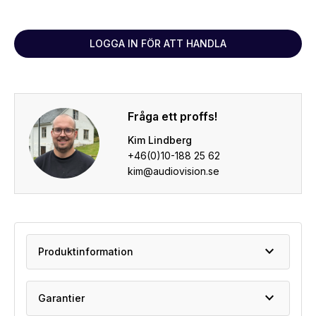
LOGGA IN FÖR ATT HANDLA
Fråga ett proffs!
Kim Lindberg
+46(0)10-188 25 62
kim@audiovision.se
expand_more
Produktinformation
expand_more
Garantier