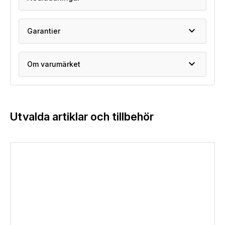
expand_more
Garantier
expand_more
Om varumärket
Utvalda artiklar och tillbehör