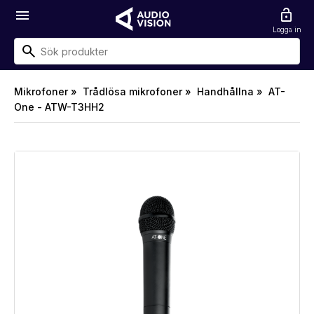
menu
lock_open
Logga in
Mikrofoner »
Trådlösa mikrofoner »
Handhållna »
AT-
One - ATW-T3HH2