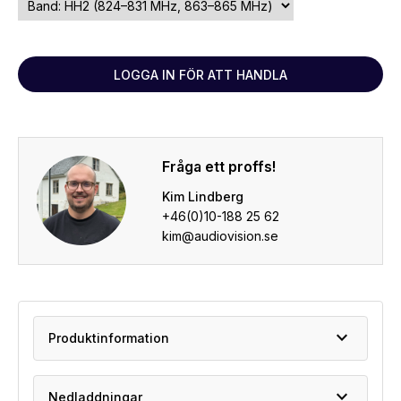
LOGGA IN FÖR ATT HANDLA
Fråga ett proffs!
Kim Lindberg
+46(0)10-188 25 62
kim@audiovision.se
expand_more
Produktinformation
expand_more
Nedladdningar