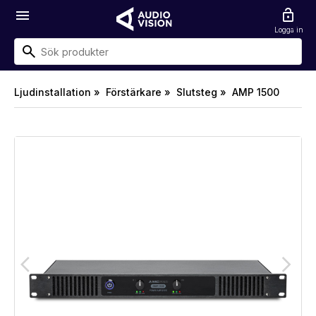
menu
lock_open
Logga in
Ljudinstallation »
Förstärkare »
Slutsteg »
AMP 1500
arrow_back_ios
arrow_forward_ios