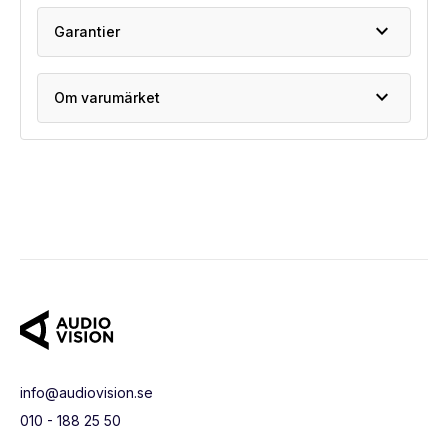
expand_more
Garantier
expand_more
Om varumärket
info@audiovision.se
010 - 188 25 50