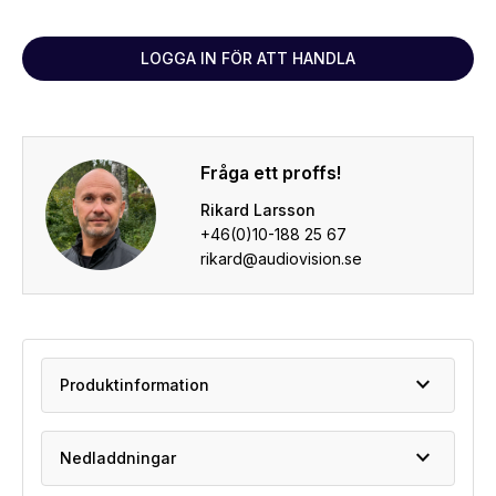
LOGGA IN FÖR ATT HANDLA
Fråga ett proffs!
Rikard Larsson
+46(0)10-188 25 67
rikard@audiovision.se
expand_more
Produktinformation
expand_more
Nedladdningar