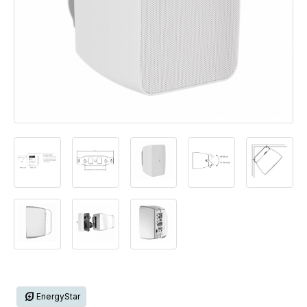
energy_savings_leaf
EnergyStar