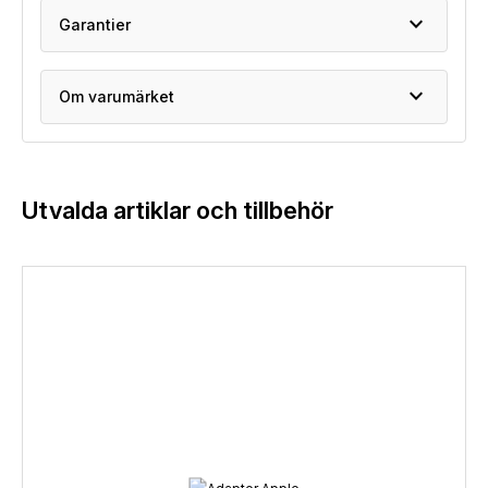
expand_more
Garantier
expand_more
Om varumärket
Utvalda artiklar och tillbehör