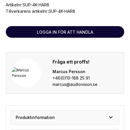
Artikelnr:
SUP-4K-HAR8
Tillverkarens artikelnr:
SUP-4K-HAR8
LOGGA IN FÖR ATT HANDLA
Fråga ett proffs!
Marcus Persson
+46(0)10-188 25 91
marcus@audiovision.se
expand_more
Produktinformation