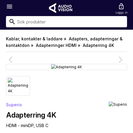
menu
lock_open
Logga in
Kablar, kontakter & laddare »
Adapters, adapterringar &
kontaktdon »
Adapterringer HDMI »
Adapterring 4K
arrow_back_ios
arrow_forward_ios
Superio
Adapterring 4K
HDMI - miniDP, USB C