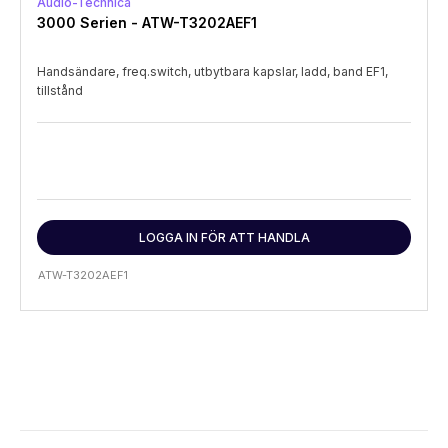
Audio-Technica
3000 Serien - ATW-T3202AEF1
Handsändare, freq.switch, utbytbara kapslar, ladd, band EF1,
tillstånd
LOGGA IN FÖR ATT HANDLA
ATW-T3202AEF1