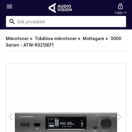
menu
lock_open
Logga in
Mikrofoner »
Trådlösa mikrofoner »
Mottagare »
3000
Serien - ATW-R3210EF1
arrow_back_ios
arrow_forward_ios