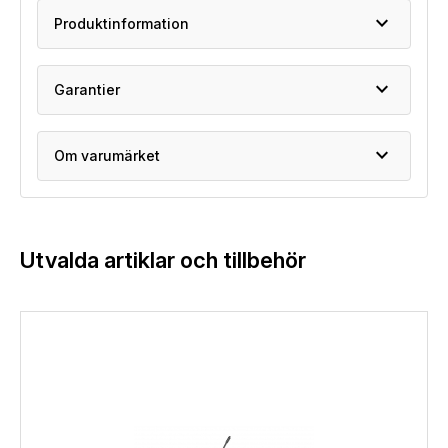
expand_more
Produktinformation
expand_more
Garantier
expand_more
Om varumärket
Utvalda artiklar och tillbehör