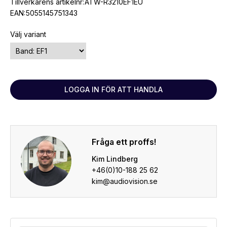
Tillverkarens artikelnr:
ATW-R3210EF1EU
EAN:
5055145751343
Välj variant
LOGGA IN FÖR ATT HANDLA
Fråga ett proffs!
Kim Lindberg
+46(0)10-188 25 62
kim@audiovision.se