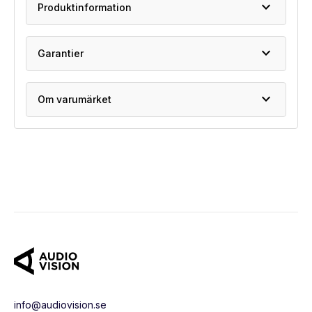
expand_more
Produktinformation
expand_more
Garantier
expand_more
Om varumärket
info@audiovision.se