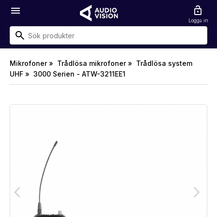
menu
lock_open
Logga in
Mikrofoner »
Trådlösa mikrofoner »
Trådlösa system
UHF »
3000 Serien - ATW-3211EE1
arrow_back_ios
arrow_forward_ios